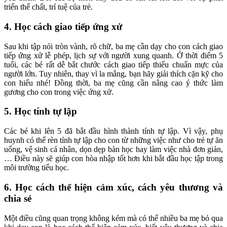
triển thể chất, trí tuệ của trẻ.
4. Học cách giao tiếp ứng xử
Sau khi tập nói tròn vành, rõ chữ, ba mẹ cần dạy cho con cách giao
tiếp ứng xử lễ phép, lịch sự với người xung quanh. Ở thời điểm 5
tuổi, các bé rất dễ bắt chước cách giao tiếp thiếu chuẩn mực của
người lớn. Tuy nhiên, thay vì la mắng, bạn hãy giải thích cặn kỹ cho
con hiểu nhé! Đồng thời, ba mẹ cũng cần nâng cao ý thức làm
gương cho con trong việc ứng xử.
5. Học tính tự lập
Các bé khi lên 5 đã bắt đầu hình thành tính tự lập. Vì vậy, phụ
huynh có thể rèn tính tự lập cho con từ những việc như cho trẻ tự ăn
uống, vệ sinh cá nhân, dọn dẹp bàn học hay làm việc nhà đơn giản,
… Điều này sẽ giúp con hòa nhập tốt hơn khi bắt đầu học tập trong
môi trường tiểu học.
6. Học cách thể hiện cảm xúc, cách yêu thương và
chia sẻ
Một điều cũng quan trọng không kém mà có thể nhiều ba mẹ bỏ qua