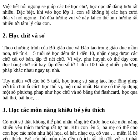
Việc hết nói ngọng sẽ giúp các bé học chữ, học đọc dễ dàng hơn rất
nhiều. Đặc biệt, khi vào học lớp 1, con sẽ không bị các bạn cười
đùa vì nói ngọng. Trò đùa tưởng vui vẻ này lại có thể ảnh hưởng rất
nhiều tới tâm lý của con.
2. Học chữ và số
Theo chương trình của Bộ giáo dục và Đào tạo trong giáo dục mầm
non, trẻ từ 4 – 5 tuổi sẽ học đếm từ 1 đến 10, nhận dạng được các
chữ cái cơ bản, tập tô nét chữ. Vì vậy, phụ huynh có thể dạy con
đọc bảng chữ cái hay tập đếm số từ 1 đến 100 bằng nhiều phương
pháp khác nhau ngay tại nhà.
Tuy nhiên với các bé 5 tuổi, học trong sự sáng tạo, học lồng ghép
với trò chơi là cách học thú vị, hiệu quả nhất. Ba mẹ có thể áp dụng
một số phương pháp như học chữ và số bằng thẻ flashcard, học qua
bài thơ, bài học,…
3. Học các môn năng khiếu bé yêu thích
Có một sự thật không thể phủ nhận rằng trẻ được học các môn năng
khiếu yêu thích thường rất tự tin. Khi con lên 5, ba mẹ có thể cho
con học các môn như hội họa, cá hát, nhạc cụ, cờ vua,… miễn là bé
yêu thích. Bởi các bộ môn này đều có ích rất lớn đối với sự phát