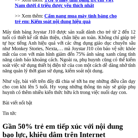
Nam dưới 4 triệu được yêu thích nhất
>> Xem thêm:
Cẩm nang mua máy tính bảng cho
trẻ em: Kiểm soát nội dung hiệu quả
Máy tính bảng Joystar J10 được sản xuất dành cho trẻ từ 2 đến 12
tuổi có thiết kế rất thân thiện, chân liệu an toàn. Không chỉ giúp trẻ
tự học tiếng Anh hiệu quả với các ứng dụng giáo dục chuyên sâu
như Monkey Stories, Nexta,… mà Joystar J10 còn bảo vệ sức khỏe
mắt của con với màn hình giảm đến 75% ánh sáng xanh cùng tính
năng cảnh báo khoảng cách. Ngoài ra, phụ huynh cũng có thể kiểm
soát việc sử dụng thiết bị điện tử của con một cách dễ dàng nhờ tính
năng quản lý thời gian sử dụng, kiểm soát nội dung.
Như vậy, bài viết trên đây đã chia sẻ tới ba mẹ những điều cần dạy
cho con khi lên 5 tuổi. Hy vọng những thông tin này sẽ giúp phụ
huynh có thêm nhiều kiến thức hữu ích trong việc nuôi dạy con.
Bài viết nổi bật
Tin tức
Gần 50% trẻ em tiếp xúc với nội dung
bạo lực, khiêu dâm trên Internet