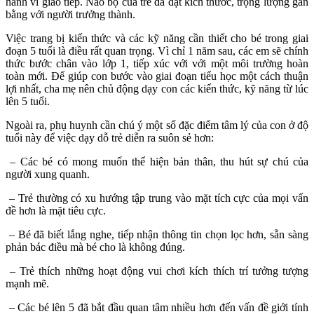
hành vi giao tiếp. Não bộ của trẻ đã đạt kích thước, trọng lượng gần
bằng với người trưởng thành.
Việc trang bị kiến thức và các kỹ năng cần thiết cho bé trong giai
đoạn 5 tuổi là điều rất quan trọng. Vì chỉ 1 năm sau, các em sẽ chính
thức bước chân vào lớp 1, tiếp xúc với với một môi trường hoàn
toàn mới. Để giúp con bước vào giai đoạn tiểu học một cách thuận
lợi nhất, cha mẹ nên chủ động dạy con các kiến thức, kỹ năng từ lúc
lên 5 tuổi.
Ngoài ra, phụ huynh cần chú ý một số đặc điểm tâm lý của con ở độ
tuổi này để việc dạy dỗ trẻ diễn ra suôn sẻ hơn:
– Các bé có mong muốn thể hiện bản thân, thu hút sự chú của
người xung quanh.
– Trẻ thường có xu hướng tập trung vào mặt tích cực của mọi vấn
đề hơn là mặt tiêu cực.
– Bé đã biết lắng nghe, tiếp nhận thông tin chọn lọc hơn, sẵn sàng
phản bác điều mà bé cho là không đúng.
– Trẻ thích những hoạt động vui chơi kích thích trí tưởng tượng
mạnh mẽ.
– Các bé lên 5 đã bắt đầu quan tâm nhiều hơn đến vấn đề giới tính