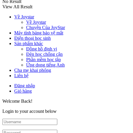
No Result
View All Result
Về Joystar
Về Joystar
Chuyện Của JoyStar
Máy tính bảng bảo vệ mắt
Điện thoại học sinh
Sản phẩm khác
Đồng hồ định vị
Đèn học chống cận
Phần mềm học tập
Ứng dụng tiếng Anh
Cha mẹ khai phóng
Liên hệ
Đăng nhập
Giỏ hàng
Welcome Back!
Login to your account below