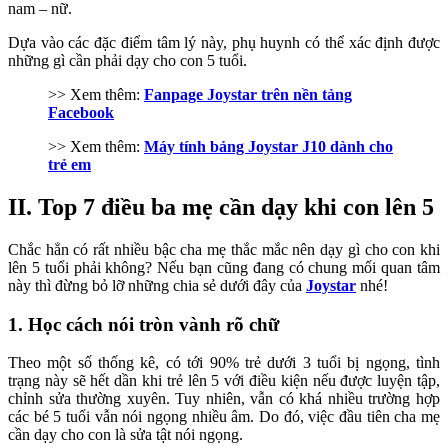
nam – nữ.
Dựa vào các đặc điểm tâm lý này, phụ huynh có thể xác định được
những gì cần phải dạy cho con 5 tuổi.
>> Xem thêm:
Fanpage Joystar trên nền tảng
Facebook
>> Xem thêm:
Máy tính bảng Joystar J10 dành cho
trẻ em
II. Top 7 điều ba mẹ cần dạy khi con lên 5
Chắc hẳn có rất nhiều bậc cha mẹ thắc mắc nên dạy gì cho con khi
lên 5 tuổi phải không? Nếu bạn cũng đang có chung mối quan tâm
này thì đừng bỏ lỡ những chia sẻ dưới đây của
Joystar
nhé!
1. Học cách nói tròn vành rõ chữ
Theo một số thống kê, có tới 90% trẻ dưới 3 tuổi bị ngọng, tình
trạng này sẽ hết dần khi trẻ lên 5 với điều kiện nếu được luyện tập,
chỉnh sửa thường xuyên. Tuy nhiên, vẫn có khá nhiều trường hợp
các bé 5 tuổi vẫn nói ngọng nhiều âm. Do đó, việc đầu tiên cha mẹ
cần dạy cho con là sửa tật nói ngọng.