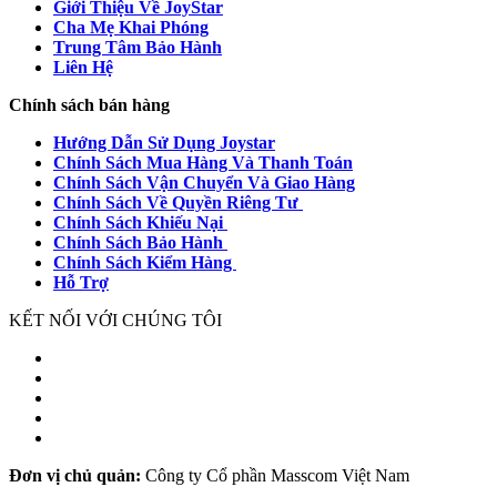
Giới Thiệu Về JoyStar
Cha Mẹ Khai Phóng
Trung Tâm Bảo Hành
Liên Hệ
Chính sách bán hàng
Hướng Dẫn Sử Dụng Joystar
Chính Sách Mua Hàng Và Thanh Toán
Chính Sách Vận Chuyển Và Giao Hàng
Chính Sách Về Quyền Riêng Tư
Chính Sách Khiếu Nại
Chính Sách Bảo Hành
Chính Sách Kiểm Hàng
Hỗ Trợ
KẾT NỐI VỚI CHÚNG TÔI
Đơn vị chủ quản:
Công ty Cổ phần Masscom Việt Nam