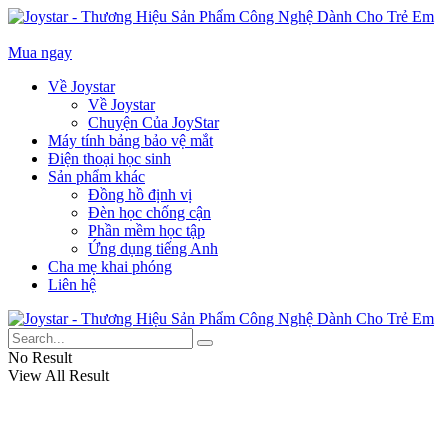
Mua ngay
Về Joystar
Về Joystar
Chuyện Của JoyStar
Máy tính bảng bảo vệ mắt
Điện thoại học sinh
Sản phẩm khác
Đồng hồ định vị
Đèn học chống cận
Phần mềm học tập
Ứng dụng tiếng Anh
Cha mẹ khai phóng
Liên hệ
No Result
View All Result