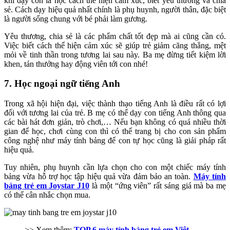
khi dạy con là học cách thể hiện cảm xúc, biết yêu thương và chia
sẻ. Cách dạy hiệu quả nhất chính là phụ huynh, người thân, đặc biệt
là người sống chung với bé phải làm gương.
Yêu thương, chia sẻ là các phẩm chất tốt đẹp mà ai cũng cần có.
Việc biết cách thể hiện cảm xúc sẽ giúp trẻ giảm căng thẳng, mệt
mỏi về tinh thần trong tương lai sau này. Ba mẹ đừng tiết kiệm lời
khen, tán thưởng hay động viên tới con nhé!
7. Học ngoại ngữ tiếng Anh
Trong xã hội hiện đại, việc thành thạo tiếng Anh là điều rất có lợi
đối với tương lai của trẻ. B mẹ có thể dạy con tiếng Anh thông qua
các bài hát đơn giản, trò chơi,… Nếu bạn không có quá nhiều thời
gian để học, chơi cùng con thì có thể trang bị cho con sản phẩm
công nghệ như máy tính bảng để con tự học cũng là giải pháp rất
hiệu quả.
Tuy nhiên, phụ huynh cần lựa chọn cho con một chiếc máy tính
bảng vừa hỗ trợ học tập hiệu quả vừa đảm bảo an toàn.
Máy tính
bảng trẻ em Joystar J10
là một “ứng viên” rất sáng giá mà ba mẹ
có thể cân nhắc chọn mua.
>> Xem thêm:
TOP 6 máy tính bảng trẻ em Việt