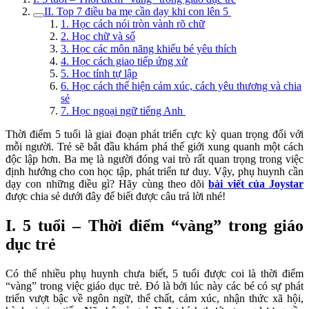
II. Top 7 điều ba mẹ cần dạy khi con lên 5
1. Học cách nói tròn vành rõ chữ
2. Học chữ và số
3. Học các môn năng khiếu bé yêu thích
4. Học cách giao tiếp ứng xử
5. Học tính tự lập
6. Học cách thể hiện cảm xúc, cách yêu thương và chia
sẻ
7. Học ngoại ngữ tiếng Anh
Thời điểm 5 tuổi là giai đoạn phát triển cực kỳ quan trọng đối với
mỗi người. Trẻ sẽ bắt đầu khám phá thế giới xung quanh một cách
độc lập hơn. Ba mẹ là người đóng vai trò rất quan trọng trong việc
định hướng cho con học tập, phát triển tư duy. Vậy, phụ huynh cần
dạy con những điều gì? Hãy cùng theo dõi
bài viết của Joystar
được chia sẻ dưới đây để biết được câu trả lời nhé!
I. 5 tuổi – Thời điểm “vàng” trong giáo
dục trẻ
Có thể nhiều phụ huynh chưa biết, 5 tuổi được coi là thời điểm
“vàng” trong việc giáo dục trẻ. Đó là bởi lúc này các bé có sự phát
triển vượt bậc về ngôn ngữ, thể chất, cảm xúc, nhận thức xã hội,