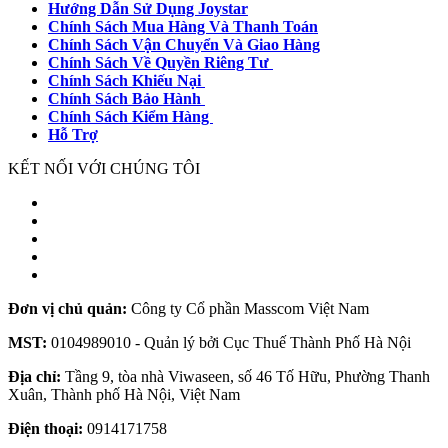
Hướng Dẫn Sử Dụng Joystar
Chính Sách Mua Hàng Và Thanh Toán
Chính Sách Vận Chuyển Và Giao Hàng
Chính Sách Về Quyền Riêng Tư
Chính Sách Khiếu Nại
Chính Sách Bảo Hành
Chính Sách Kiểm Hàng
Hỗ Trợ
KẾT NỐI VỚI CHÚNG TÔI
Đơn vị chủ quản:
Công ty Cổ phần Masscom Việt Nam
MST:
0104989010 - Quản lý bởi Cục Thuế Thành Phố Hà Nội
Địa chỉ:
Tầng 9, tòa nhà Viwaseen, số 46 Tố Hữu, Phường Thanh
Xuân, Thành phố Hà Nội, Việt Nam
Điện thoại:
0914171758