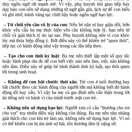
duy ngôn ngữ rất mạnh mẽ. Vì vậy, phụ huynh khi giao tiếp hay
dạy bảo con nên sử dụng những từ ngữ gần gũi, lịch sự để con hiểu
và ghi nhớ, tránh văng tục chửi bậy hoặc ngôn ngữ bạo lực.
– Từ chối yêu cầu vô lý của con
: Nếu bé năn nỉ hay giận dỗi, hờn
khóc yêu cầu ba mẹ thực hiện yêu cầu không hợp lý, bạn nên từ
chối và giải thích lý do tại sao. Phụ huynh không nên vì con khóc
lóc mà thỏa hiệp đồng ý. Bởi điều này có thể khiến trẻ “quen thói”,
tiếp tục có hành động như vậy trong các lần tiếp theo.
– Tạo cho con tính kỷ luật
: Ba mẹ nên thiết lập một số quy tắc
hoặc hình phạt răn đe để con biết việc nào nên làm, việc nào không
nên làm. Điều này sẽ giúp bé hình thành tính kỷ luật, tạo thói quen
tốt trong sinh hoạt.
– Không để con bắt chước thói xấu
: Trẻ con 4 tuổi thường hay
bắt chước theo các hành động của người lớn mà không biết đó hành
động tốt hay xấu. Vì vậy ba mẹ và gia đình nên cẩn thận trong lời
ăn tiếng nói và hành vi của mình trước mặt con trẻ.
– Không nên sử dụng bạo lực
: Người xưa có câu “thương cho roi
cho vọt” tuy nhiên điều này không còn đúng. Ba mẹ nên nhẹ nhàng
giải thích cho con khi trẻ làm sai, không nên sử dụng bạo lực. Vì nó
có thể khiến con bị ám ảnh sợ hãi, tổn thương tâm lý nặng nề.