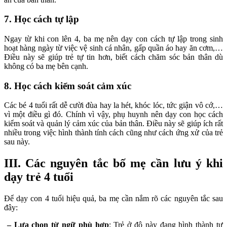
7. Học cách tự lập
Ngay từ khi con lên 4, ba mẹ nên dạy con cách tự lập trong sinh
hoạt hàng ngày từ việc vệ sinh cá nhân, gấp quần áo hay ăn cơm,…
Điều này sẽ giúp trẻ tự tin hơn, biết cách chăm sóc bản thân dù
không có ba mẹ bên cạnh.
8. Học cách kiểm soát cảm xúc
Các bé 4 tuổi rất dễ cười đùa hay la hét, khóc lóc, tức giận vô cớ,…
vì một điều gì đó. Chính vì vậy, phụ huynh nên dạy con học cách
kiểm soát và quản lý cảm xúc của bản thân. Điều này sẽ giúp ích rất
nhiều trong việc hình thành tính cách cũng như cách ứng xử của trẻ
sau này.
III. Các nguyên tắc bố mẹ cần lưu ý khi
dạy trẻ 4 tuổi
Để dạy con 4 tuổi hiệu quả, ba mẹ cần nắm rõ các nguyên tắc sau
đây:
– Lựa chọn từ ngữ phù hợp
: Trẻ ở độ này đang hình thành tư