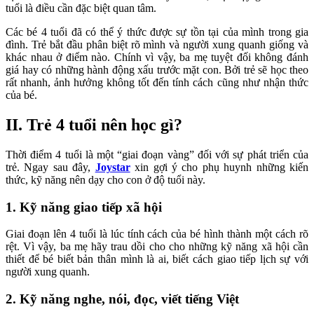
tuổi là điều cần đặc biệt quan tâm.
Các bé 4 tuổi đã có thể ý thức được sự tồn tại của mình trong gia
đình. Trẻ bắt đầu phân biệt rõ mình và người xung quanh giống và
khác nhau ở điểm nào. Chính vì vậy, ba mẹ tuyệt đối không đánh
giá hay có những hành động xấu trước mặt con. Bởi trẻ sẽ học theo
rất nhanh, ảnh hưởng không tốt đến tính cách cũng như nhận thức
của bé.
II. Trẻ 4 tuổi nên học gì?
Thời điểm 4 tuổi là một “giai đoạn vàng” đối với sự phát triển của
trẻ. Ngay sau đây,
Joystar
xin gợi ý cho phụ huynh những kiến
thức, kỹ năng nên dạy cho con ở độ tuổi này.
1. Kỹ năng giao tiếp xã hội
Giai đoạn lên 4 tuổi là lúc tính cách của bé hình thành một cách rõ
rệt. Vì vậy, ba mẹ hãy trau dồi cho cho những kỹ năng xã hội cần
thiết để bé biết bản thân mình là ai, biết cách giao tiếp lịch sự với
người xung quanh.
2. Kỹ năng nghe, nói, đọc, viết tiếng Việt