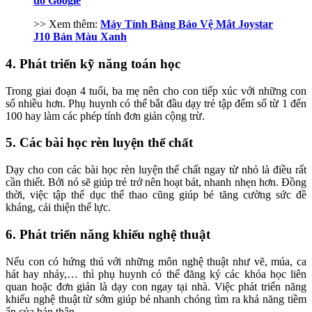
đồ Google
>> Xem thêm:
Máy Tính Bảng Bảo Vệ Mắt Joystar
J10 Bản Màu Xanh
4. Phát triển kỹ năng toán học
Trong giai đoạn 4 tuổi, ba mẹ nên cho con tiếp xúc với những con
số nhiều hơn. Phụ huynh có thể bắt đầu dạy trẻ tập đếm số từ 1 đến
100 hay làm các phép tính đơn giản cộng trừ.
5. Các bài học rèn luyện thể chất
Dạy cho con các bài học rèn luyện thể chất ngay từ nhỏ là điều rất
cần thiết. Bởi nó sẽ giúp trẻ trở nên hoạt bát, nhanh nhẹn hơn. Đồng
thời, việc tập thể dục thể thao cũng giúp bé tăng cường sức đề
kháng, cải thiện thể lực.
6. Phát triển năng khiếu nghệ thuật
Nếu con có hứng thú với những môn nghệ thuật như vẽ, múa, ca
hát hay nhảy,… thì phụ huynh có thể đăng ký các khóa học liên
quan hoặc đơn giản là dạy con ngay tại nhà. Việc phát triển năng
khiếu nghệ thuật từ sớm giúp bé nhanh chóng tìm ra khả năng tiềm
ẩn của bản thân.