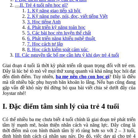
II. Trẻ 4 tuổi nên học gì?
1. Kỹ năng giao tiếp xã hội
2. Kỹ năng nghe, nói, đọc, viết tiếng Việt
3. Học tiếng Anh
4. Phát triển kỹ năng toán học
5. Các bài học rèn luyện thể chất
6. Phát triển năng khiếu nghệ thuật
7. Học cách tự lập
8. Học cách kiểm soát cảm xúc
III. Các nguyên tắc bố mẹ cần lưu ý khi dạy trẻ 4 tuổi
Giai đoạn 4 tuổi là thời kỳ phát triển rất quan trọng đối với trẻ em.
Đây là lúc bé tò mò về mọi thứ xung quanh và khả năng học hỏi đạt
đến đỉnh điểm. Tuy nhiên,
ba mẹ nên cho con học gì
? Đây là điều
mà rất nhiều bậc phụ huynh băn khoăn lo lắng. Nếu bạn cũng đang
gặp vấn đề khó này thì đừng bỏ qua bài viết chia sẻ dưới đây của
Joystar nhé!
I. Đặc điểm tâm sinh lý của trẻ 4 tuổi
Có thể nhiều ba mẹ chưa biết 4 tuổi chính là giai đoạn trẻ phát triển
tâm lý mạnh mẽ, hoàn thiện nhân cách và năng lực. Đây cũng là
thời điểm mà con hình thành tâm lý rõ ràng hơn so với 2 – 3 tuổi,
định hình tính cách cá nhân sau này. Do đó, việc dạy gì cho trẻ 4