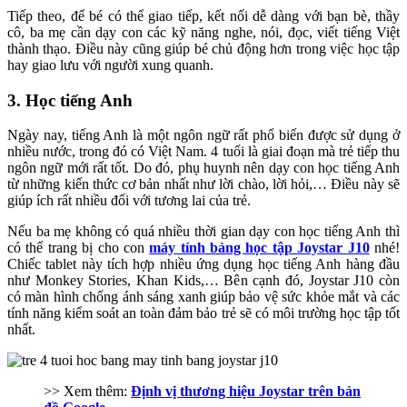
Tiếp theo, để bé có thể giao tiếp, kết nối dễ dàng với bạn bè, thầy
cô, ba mẹ cần dạy con các kỹ năng nghe, nói, đọc, viết tiếng Việt
thành thạo. Điều này cũng giúp bé chủ động hơn trong việc học tập
hay giao lưu với người xung quanh.
3. Học tiếng Anh
Ngày nay, tiếng Anh là một ngôn ngữ rất phổ biến được sử dụng ở
nhiều nước, trong đó có Việt Nam. 4 tuổi là giai đoạn mà trẻ tiếp thu
ngôn ngữ mới rất tốt. Do đó, phụ huynh nên dạy con học tiếng Anh
từ những kiến thức cơ bản nhất như lời chào, lời hỏi,… Điều này sẽ
giúp ích rất nhiều đối với tương lai của trẻ.
Nếu ba mẹ không có quá nhiều thời gian dạy con học tiếng Anh thì
có thể trang bị cho con
máy tính bảng học tập Joystar J10
nhé!
Chiếc tablet này tích hợp nhiều ứng dụng học tiếng Anh hàng đầu
như Monkey Stories, Khan Kids,… Bên cạnh đó, Joystar J10 còn
có màn hình chống ánh sáng xanh giúp bảo vệ sức khỏe mắt và các
tính năng kiểm soát an toàn đảm bảo trẻ sẽ có môi trường học tập tốt
nhất.
>> Xem thêm:
Định vị thương hiệu Joystar trên bản