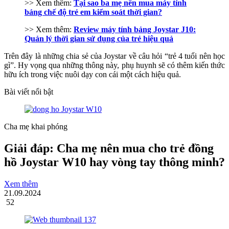
>> Xem thêm:
Tại sao ba mẹ nên mua máy tính
bảng chế độ trẻ em kiểm soát thời gian?
>> Xem thêm:
Review máy tính bảng Joystar J10:
Quản lý thời gian sử dụng của trẻ hiệu quả
Trên đây là những chia sẻ của Joystar về câu hỏi “trẻ 4 tuổi nên học
gì”. Hy vọng qua những thông này, phụ huynh sẽ có thêm kiến thức
hữu ích trong việc nuôi dạy con cái một cách hiệu quả.
Bài viết nổi bật
Cha mẹ khai phóng
Giải đáp: Cha mẹ nên mua cho trẻ đồng
hồ Joystar W10 hay vòng tay thông minh?
Xem thêm
21.09.2024
52