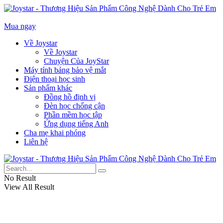
Mua ngay
Về Joystar
Về Joystar
Chuyện Của JoyStar
Máy tính bảng bảo vệ mắt
Điện thoại học sinh
Sản phẩm khác
Đồng hồ định vị
Đèn học chống cận
Phần mềm học tập
Ứng dụng tiếng Anh
Cha mẹ khai phóng
Liên hệ
No Result
View All Result