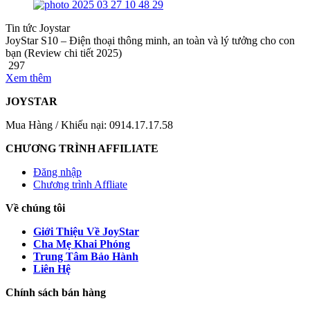
Tin tức Joystar
JoyStar S10 – Điện thoại thông minh, an toàn và lý tưởng cho con
bạn (Review chi tiết 2025)
297
Xem thêm
JOYSTAR
Mua Hàng / Khiếu nại: 0914.17.17.58
CHƯƠNG TRÌNH AFFILIATE
Đăng nhập
Chương trình Affliate
Về chúng tôi
Giới Thiệu Về JoyStar
Cha Mẹ Khai Phóng
Trung Tâm Bảo Hành
Liên Hệ
Chính sách bán hàng