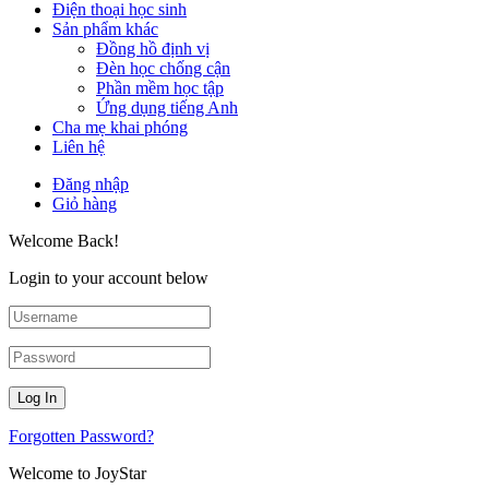
Điện thoại học sinh
Sản phẩm khác
Đồng hồ định vị
Đèn học chống cận
Phần mềm học tập
Ứng dụng tiếng Anh
Cha mẹ khai phóng
Liên hệ
Đăng nhập
Giỏ hàng
Welcome Back!
Login to your account below
Forgotten Password?
Welcome to
JoyStar