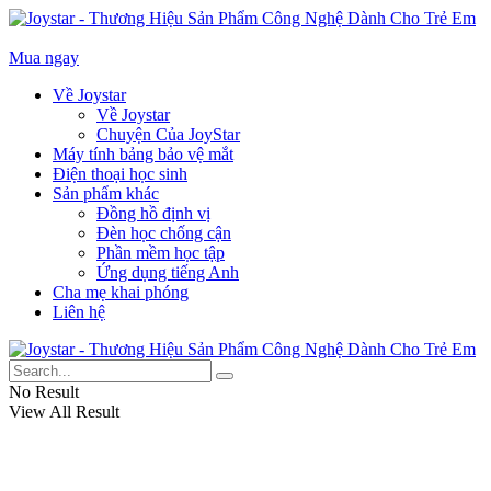
Mua ngay
Về Joystar
Về Joystar
Chuyện Của JoyStar
Máy tính bảng bảo vệ mắt
Điện thoại học sinh
Sản phẩm khác
Đồng hồ định vị
Đèn học chống cận
Phần mềm học tập
Ứng dụng tiếng Anh
Cha mẹ khai phóng
Liên hệ
No Result
View All Result