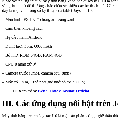
Khác với những thiết bị máy tính bảng khác,
tablet Joystar J10 là sả
sáng, hình thù dễ thương chắc chắn sẽ khiến các bé thích thú. Các t
đây là một vài thông số kỹ thuật của
tablet Joystar J10
:
– Màn hình IPS 10.1’’ chống ánh sáng xanh
– Cảm biến khoảng cách
– Hệ điều hành Android
– Dung lượng pin: 6000 mAh
– Bộ nhớ: ROM 64GB, RAM 4GB
– CPU 8 nhân xử lý
– Camera trước (5mp), camera sau (8mp)
– Máy có 1 sim, 1 thẻ nhớ (thẻ nhớ hỗ trợ 256Gb)
>> Xem thêm:
Kênh Tiktok Joystar Official
III. Các ứng dụng nổi bật trên J
Máy tính bảng trẻ em Joystar J10
là một
sản phẩm công nghệ thân thi