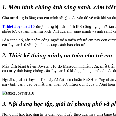
1. Màn hình chống ánh sáng xanh, cảm biế
Cha mẹ đang lo lắng con em mình sẽ gặp các vấn đề về mắt khi sử dụn
Tablet Joystar J10
được trang bị màn hình IPS công nghệ mới tán 
nhiều lớp đã làm giảm sự kích ứng của ánh sáng mạnh và ánh sáng xan
Bên cạnh đó, sản phẩm công nghệ thân thiện với trẻ em này còn được
em Joystar J10 sẽ hiện lên pop-up cảnh báo cho trẻ.
2. Thiết kế thông minh, an toàn cho trẻ em
Máy tính bảng trẻ em Joystar J10 do Masscom nghiên cứu, phát triển 
của máy tính bảng chống cận Joystar J10 không chỉ đẹp mà còn tác dụ
Ngoài ra, tablet Joystar J10 này đã đạt tiêu chuẩn RoSH chứng nhận
máy tính bảng bảo vệ mắt thân thiện với người dùng của thương hiệu 
3. Nội dung học tập, giải trí phong phú và p
Nội dung học tập, giải trí là điểm cộng tiếp theo của máy tính bảng 