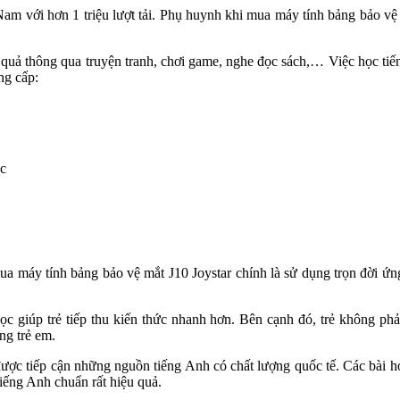
 Nam với hơn 1 triệu lượt tải. Phụ huynh khi mua máy tính bảng bảo v
u quả thông qua truyện tranh, chơi game, nghe đọc sách,… Việc học tiế
ng cấp:
ác
ua máy tính bảng bảo vệ mắt J10 Joystar chính là sử dụng trọn đời ứn
học giúp trẻ tiếp thu kiến thức nhanh hơn. Bên cạnh đó, trẻ không p
ng trẻ em.
được tiếp cận những nguồn tiếng Anh có chất lượng quốc tế. Các bài học
iếng Anh chuẩn rất hiệu quả.