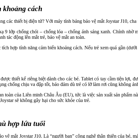
n khoảng cách
g các thiết bị điện tử? Với máy tính bảng bảo vệ mắt Joystar J10, cha
xạ 9 lớp chống chói – chống lóa – chống ánh sáng xanh. Chính nhờ m
h tác động lên mắt trẻ, bảo vệ mắt an toàn.
 tích hợp tính năng cảm biến khoảng cách. Nếu trẻ xem quá gần (dưới
được thiết kế riêng biệt dành cho các bé. Tablet có tay cầm tiện lợi,
ng chống chịu va đập tốt, bảo đảm dù trẻ có lỡ làm rơi cũng không ản
 an toàn của Liên minh Châu Âu (EU), tức là việc sản xuất sản phẩm n
Joystar sẽ không gây hại cho sức khỏe của trẻ.
hù hợp lứa tuổi
bảo vệ mắt Joystar J10. Là “người bạn” công nghệ thân thiện của bé, m