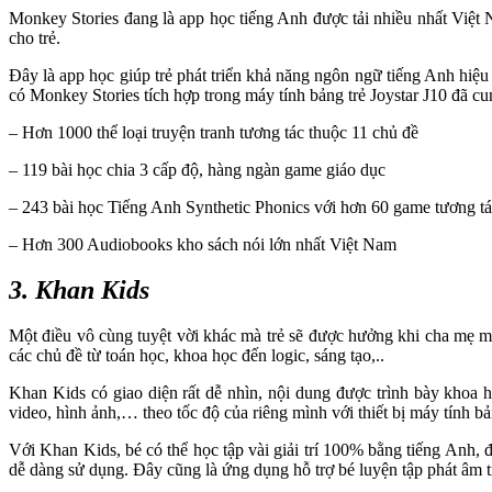
Monkey Stories đang là app học tiếng Anh được tải nhiều nhất Việt
cho trẻ.
Đây là app học giúp trẻ phát triển khả năng ngôn ngữ tiếng Anh hiệ
có Monkey Stories tích hợp trong máy tính bảng trẻ Joystar J10 đã cu
– Hơn 1000 thể loại truyện tranh tương tác thuộc 11 chủ đề
– 119 bài học chia 3 cấp độ, hàng ngàn game giáo dục
– 243 bài học Tiếng Anh Synthetic Phonics với hơn 60 game tương t
– Hơn 300 Audiobooks kho sách nói lớn nhất Việt Nam
3. Khan Kids
Một điều vô cùng tuyệt vời khác mà trẻ sẽ được hưởng khi cha mẹ m
các chủ đề từ toán học, khoa học đến logic, sáng tạo,..
Khan Kids có giao diện rất dễ nhìn, nội dung được trình bày khoa 
video, hình ảnh,… theo tốc độ của riêng mình với thiết bị máy tính bả
Với Khan Kids, bé có thể học tập vài giải trí 100% bằng tiếng Anh, 
dễ dàng sử dụng. Đây cũng là ứng dụng hỗ trợ bé luyện tập phát âm t