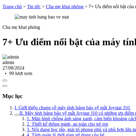
Trang chủ
>
Tin tức
>
Cha mẹ khai phóng
>
7+ Ưu điểm nổi bật của 
Cha mẹ khai phóng
7+ Ưu điểm nổi bật của máy tín
admin
27/08/2024
• 99 lượt xem
Mục lục
I. Giới thiệu chung về máy tính bảng bảo vệ mắt Joystar J10
II. Máy tính bảng bảo vệ mắt Joystar J10 có những ưu điểm 
1. Màn hình chống ánh sáng xanh, cảm biến khoảng cá
2. Thiết kế thông minh, an toàn cho trẻ em
3. Nội dung học tập, giải trí phong phú và phù hợp lứa t
4. Tính quản lý thời gian sử dụng của bé