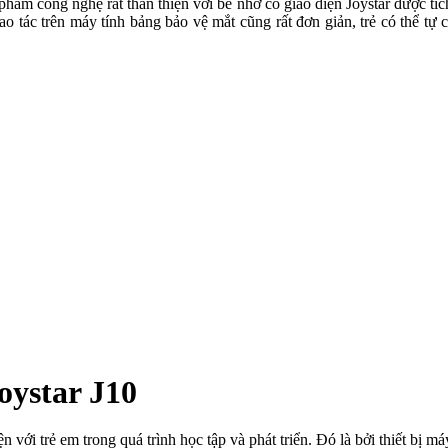
n phẩm công nghệ rất thân thiện với bé nhờ có giao diện Joystar được tí
hao tác trên máy tính bảng bảo vệ mắt cũng rất đơn giản, trẻ có thể t
oystar J10
ện
với trẻ em trong quá trình học tập và phát triển. Đó là bởi thiết bị
máy