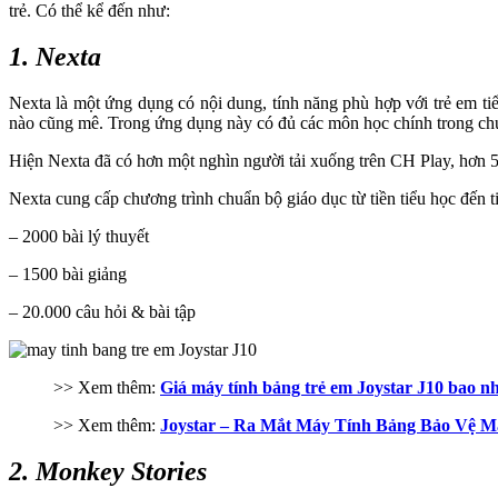
trẻ. Có thể kể đến như:
1. Nexta
Nexta là một ứng dụng có nội dung, tính năng phù hợp với trẻ em tiể
nào cũng mê. Trong ứng dụng này có đủ các môn học chính trong chươn
Hiện Nexta đã có hơn một nghìn người tải xuống trên CH Play, hơn 5
Nexta cung cấp chương trình chuẩn bộ giáo dục từ tiền tiểu học đến 
– 2000 bài lý thuyết
– 1500 bài giảng
– 20.000 câu hỏi & bài tập
>> Xem thêm:
Giá máy tính bảng trẻ em Joystar J10 bao 
>> Xem thêm:
Joystar – Ra Mắt Máy Tính Bảng Bảo Vệ M
2. Monkey Stories