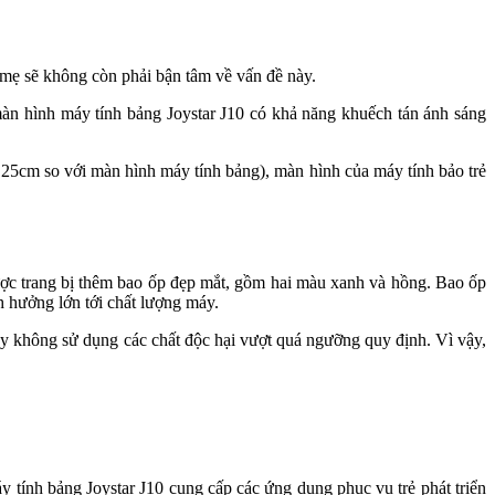
 mẹ sẽ không còn phải bận tâm về vấn đề này.
àn hình máy tính bảng Joystar J10 có khả năng khuếch tán ánh sáng
 25cm so với màn hình máy tính bảng), màn hình của máy tính bảo trẻ
 được trang bị thêm bao ốp đẹp mắt, gồm hai màu xanh và hồng. Bao ốp
h hưởng lớn tới chất lượng máy.
ày không sử dụng các chất độc hại vượt quá ngưỡng quy định. Vì vậy,
áy tính bảng Joystar J10 cung cấp các ứng dụng phục vụ trẻ phát triển