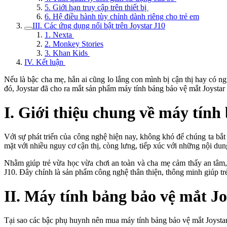
5. Giới hạn truy cập trên thiết bị
6. Hệ điều hành tùy chỉnh dành riêng cho trẻ em
III. Các ứng dụng nổi bật trên Joystar J10
1. Nexta
2. Monkey Stories
3. Khan Kids
IV. Kết luận
Nếu là bậc cha mẹ, hẳn ai cũng lo lắng con mình bị cận thị hay có n
đó, Joystar đã cho ra mắt sản phẩm
máy tính bảng bảo vệ mắt Joystar 
I. Giới thiệu chung về máy tính
Với sự phát triển của công nghệ hiện nay, không khó để chúng ta bắt
mặt với nhiều nguy cơ cận thị, còng lưng, tiếp xúc với những nội 
Nhằm giúp trẻ vừa học vừa chơi an toàn và cha mẹ cảm thấy an tâm,
J10. Đây chính là sản phẩm công nghệ thân thiện, thông minh giúp trẻ
II. Máy tính bảng bảo vệ mắt J
Tại sao các bậc phụ huynh nên mua
máy tính bảng bảo vệ mắt Joystar