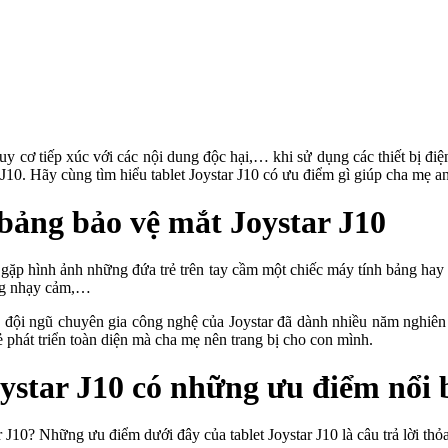
guy cơ tiếp xúc với các nội dung độc hại,… khi sử dụng các thiết bị đi
J10. Hãy cùng tìm hiểu tablet Joystar J10
có ưu điểm gì giúp cha mẹ an
 bảng bảo vệ mắt Joystar J10
 gặp hình ảnh những đứa trẻ trên tay cầm một chiếc máy tính bảng hay
dung nhạy cảm,…
 đội ngũ chuyên gia công nghệ của Joystar đã dành nhiều năm nghiên 
 phát triển toàn diện mà cha mẹ nên trang bị cho con mình.
oystar J10 có những ưu điểm nổi 
 J10? Những ưu điểm dưới đây của tablet Joystar J10 là câu trả lời thỏa