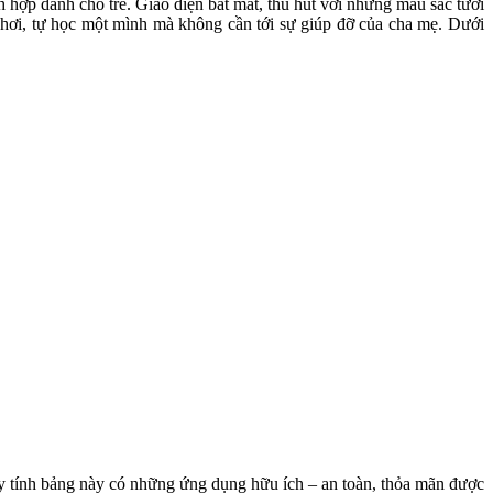
ch hợp dành cho trẻ. Giao diện bắt mắt, thu hút với những màu sắc tươi
ự chơi, tự học một mình mà không cần tới sự giúp đỡ của cha mẹ.
Dưới
 tính bảng
này có những ứng dụng hữu ích – an toàn, thỏa mãn được