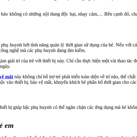
đảm bảo không có những nội dung độc hại, nhạy cảm,… Bên cạnh đó, ch
 phụ huynh bởi tính năng quản lý thời gian sử dụng của bé. Nếu với cá
áp công nghệ mà các phụ huynh đang tìm kiếm.
n giải trí của trẻ với thiết bị này. Chỉ cần thực hiện một vài thao tác
 ngày.
vệ mắt
này không chỉ hỗ trợ trẻ phát triển toàn diện về trí não, thể c
thuộc vào thiết bị, bảo vệ mắt, khuyến khích bé phân bổ thời gian cho c
ên thiết bị giúp bậc phụ huynh có thể ngăn chặn các ứng dụng mà bé khô
rẻ em