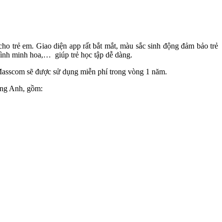
cho trẻ em. Giao diện app rất bắt mắt, màu sắc sinh động đảm bảo trẻ
hình minh hoa,… giúp trẻ học tập dễ dàng.
a Masscom sẽ được sử dụng miễn phí trong vòng 1 năm.
iếng Anh, gồm: