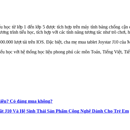
u học từ lớp 1 đến lớp 5 được tích hợp trên máy tính bảng chống cận 
g trình tiểu học, tích hợp với các tính năng tương tác như trò chơi, 
00.000 lượt tải trên IOS. Đặc biệt, cha mẹ mua tablet Joystar J10 củ
tiểu học với hệ thống học liệu phong phú các môn Toán, Tiếng Việt, T
nhiêu? Có đáng mua không?
ắt J10 Và Hệ Sinh Thái Sản Phẩm Công Nghệ Dành Cho Trẻ Em