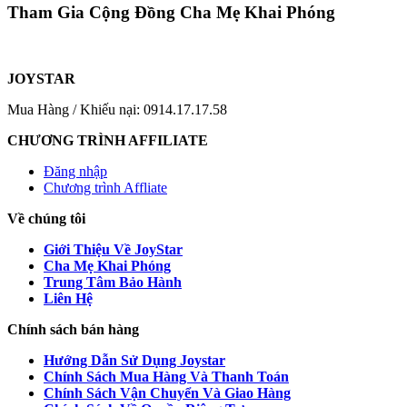
Tham Gia Cộng Đồng Cha Mẹ Khai Phóng
JOYSTAR
Mua Hàng / Khiếu nại: 0914.17.17.58
CHƯƠNG TRÌNH AFFILIATE
Đăng nhập
Chương trình Affliate
Về chúng tôi
Giới Thiệu Về JoyStar
Cha Mẹ Khai Phóng
Trung Tâm Bảo Hành
Liên Hệ
Chính sách bán hàng
Hướng Dẫn Sử Dụng Joystar
Chính Sách Mua Hàng Và Thanh Toán
Chính Sách Vận Chuyển Và Giao Hàng