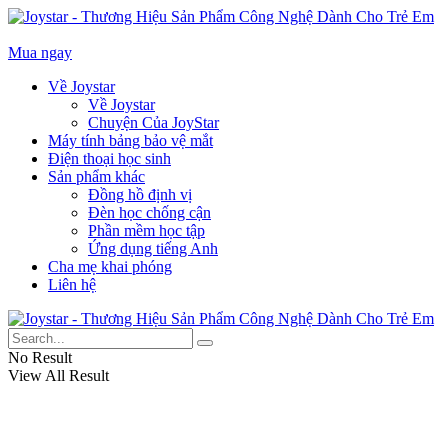
Mua ngay
Về Joystar
Về Joystar
Chuyện Của JoyStar
Máy tính bảng bảo vệ mắt
Điện thoại học sinh
Sản phẩm khác
Đồng hồ định vị
Đèn học chống cận
Phần mềm học tập
Ứng dụng tiếng Anh
Cha mẹ khai phóng
Liên hệ
No Result
View All Result