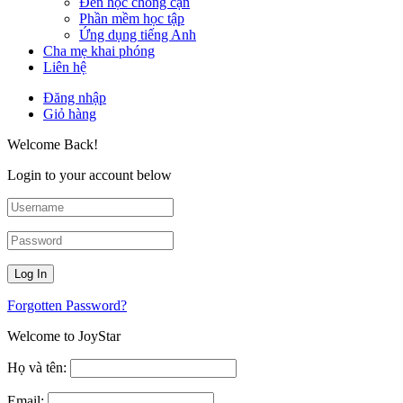
Đèn học chống cận
Phần mềm học tập
Ứng dụng tiếng Anh
Cha mẹ khai phóng
Liên hệ
Đăng nhập
Giỏ hàng
Welcome Back!
Login to your account below
Forgotten Password?
Welcome to
JoyStar
Họ và tên:
Email: